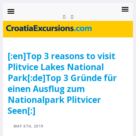
CROATIAEXCURSIONS.COM
Island of Krk Blog
BLOG
[:en]Top 3 reasons to visit
Plitvice Lakes National
Park[:de]Top 3 Gründe für
einen Ausflug zum
Nationalpark Plitvicer
Seen[:]
MAY 6TH, 2019