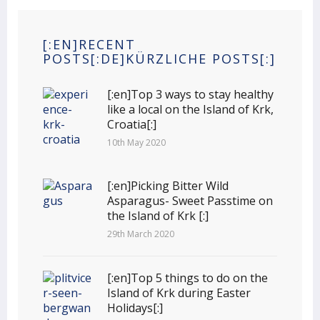
[:EN]RECENT
POSTS[:DE]KÜRZLICHE POSTS[:]
[:en]Top 3 ways to stay healthy
like a local on the Island of Krk,
Croatia[:]
10th May 2020
[:en]Picking Bitter Wild
Asparagus- Sweet Passtime on
the Island of Krk [:]
29th March 2020
[:en]Top 5 things to do on the
Island of Krk during Easter
Holidays[:]