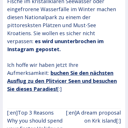
Fische im kristallklaren Seewasser oder
eingefrorene Wasserfälle im Winter machen
diesen Nationalpark zu einem der
pittoresksten Plätzen und Must-See
Kroatiens. Sie wollen es sicher nicht
verpassen:
es wird ununterbrochen im
Instagram gepostet.
Ich hoffe wir haben jetzt Ihre
Aufmerksamkeit:
buchen Sie den nächsten
Ausflug zu den Plitvicer Seen und besuchen
Sie dieses Paradies!
[:]
Post
[:en]Top 3 Reasons
[:en]A dream proposal
navigation
Why you should spend
on Krk island[:]