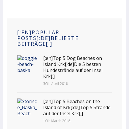
[:EN]POPULAR
POSTS[:DE]BELIEBTE
BEITRÄGE[:]
[:en]Top 5 Dog Beaches on
Island Krk[:de]Die 5 besten
Hundestrände auf der Insel
Krk[:]
30th April 2018
[:en]Top 5 Beaches on the
Island of Krk[:de]Top 5 Strände
auf der Insel Krk[:]
10th March 2018